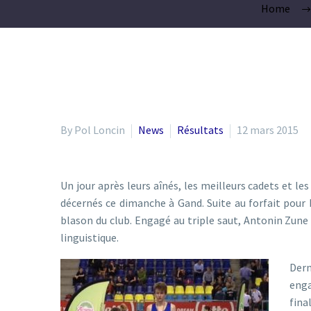
Home
By Pol Loncin
News
Résultats
12 mars 2015
Un jour après leurs aînés, les meilleurs cadets et le
décernés ce dimanche à Gand. Suite au forfait pour b
blason du club. Engagé au triple saut, Antonin Zune 
linguistique.
Dern
enga
fina