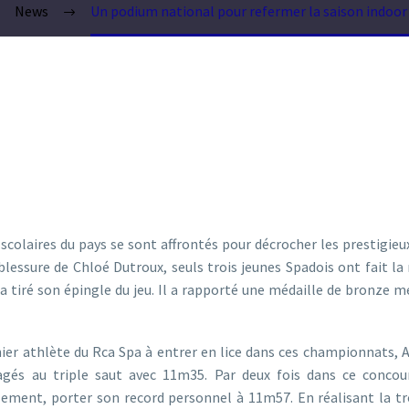
News
Un podium national pour refermer la saison indoor
s scolaires du pays se sont affrontés pour décrocher les prestigie
lessure de Chloé Dutroux, seuls trois jeunes Spadois ont fait la
a tiré son épingle du jeu. Il a rapporté une médaille de bronze mé
ier athlète du Rca Spa à entrer en lice dans ces championnats, 
gés au triple saut avec 11m35. Par deux fois dans ce concour
lement, porter son record personnel à 11m57. En réalisant la tr