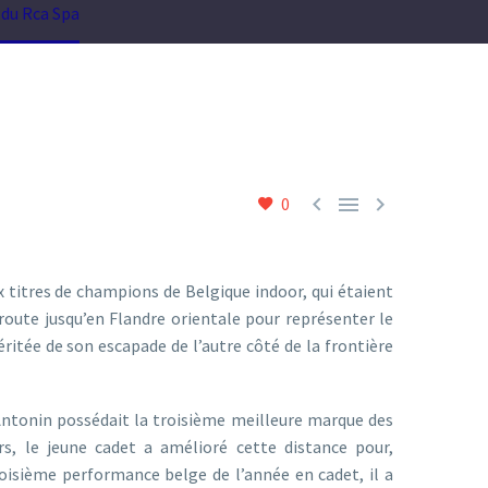
 du Rca Spa



0
ux titres de champions de Belgique indoor, qui étaient
 route jusqu’en Flandre orientale pour représenter le
ritée de son escapade de l’autre côté de la frontière
Antonin possédait la troisième meilleure marque des
s, le jeune cadet a amélioré cette distance pour,
oisième performance belge de l’année en cadet, il a