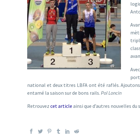
logi
Anto
Avan
mètr
trip
clas
avan
Avec
port
national et deux titres LBFA ont été raflés. Ajout
entamé la saison sur de bons rails.
Pol Loncin
Retrouvez
cet article
ainsi que d’autres nouvelles du 