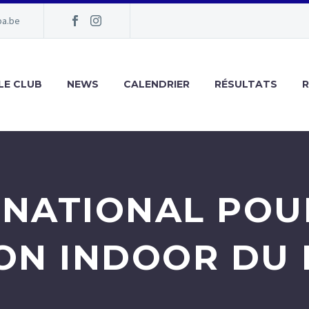
pa.be
LE CLUB
NEWS
CALENDRIER
RÉSULTATS
 NATIONAL POU
SON INDOOR DU 