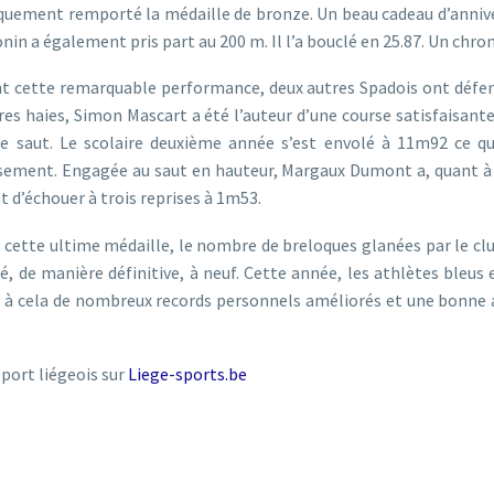
quement remporté la médaille de bronze. Un beau cadeau d’anniversa
nin a également pris part au 200 m. Il l’a bouclé en 25.87. Un chron
t cette remarquable performance, deux autres Spadois ont défend
es haies, Simon Mascart a été l’auteur d’une course satisfaisant
le saut. Le scolaire deuxième année s’est envolé à 11m92 ce qu
sement. Engagée au saut en hauteur, Margaux Dumont a, quant à e
t d’échouer à trois reprises à 1m53.
 cette ultime médaille, le nombre de breloques glanées par le cl
é, de manière définitive, à neuf. Cette année, les athlètes bleu
ons à cela de nombreux records personnels améliorés et une bonne
sport liégeois sur
Liege-sports.be