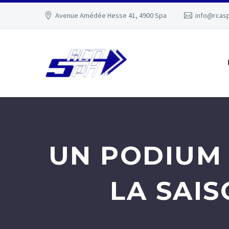
Avenue Amédée Hesse 41, 4900 Spa
info@rcas
UN PODIUM
LA SAI