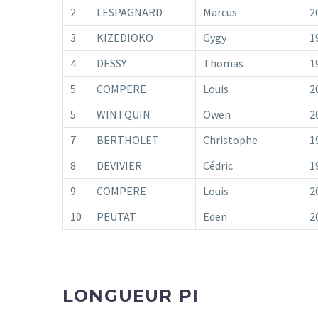
2
LESPAGNARD
Marcus
2
3
KIZEDIOKO
Gygy
1
4
DESSY
Thomas
1
5
COMPERE
Louis
2
5
WINTQUIN
Owen
2
7
BERTHOLET
Christophe
1
8
DEVIVIER
Cédric
1
9
COMPERE
Louis
2
10
PEUTAT
Eden
2
LONGUEUR PI