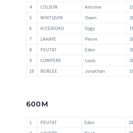
4
COLSON
Antoine
1
5
WINTQUIN
Owen
2
6
KIZEDIOKO
Gygy
1
7
LAHAYE
Pierre
2
8
PEUTAT
Eden
2
9
COMPERE
Louis
2
10
BORLEE
Jonathan
1
600M
1
PEUTAT
Eden
2
2
HAVARD
Noah
2