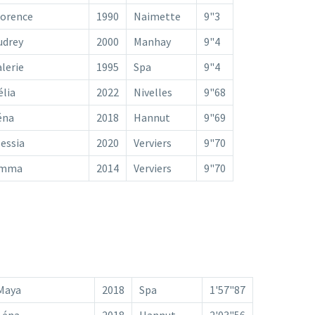
lorence
1990
Naimette
9"3
udrey
2000
Manhay
9"4
alerie
1995
Spa
9"4
élia
2022
Nivelles
9"68
éna
2018
Hannut
9"69
lessia
2020
Verviers
9"70
mma
2014
Verviers
9"70
Maya
2018
Spa
1'57"87
Léna
2018
Hannut
2'03"56