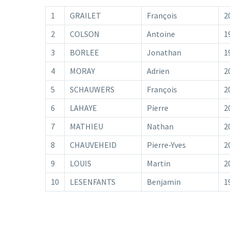
1
GRAILET
François
2
2
COLSON
Antoine
1
3
BORLEE
Jonathan
1
4
MORAY
Adrien
2
5
SCHAUWERS
François
2
6
LAHAYE
Pierre
2
7
MATHIEU
Nathan
2
8
CHAUVEHEID
Pierre-Yves
2
9
LOUIS
Martin
2
10
LESENFANTS
Benjamin
1