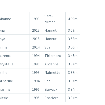
Sart-
ohanne
1993
4.09m
tilman
éna
2018
Hannut
3.69m
aya
2018
Hannut
3.63m
mma
2014
Spa
3.50m
aurence
1994
Tirlemont
3.47m
hrystelle
1990
Andenne
3.37m
milie
1993
Naimette
3.37m
atherine
1994
Spa
3.37m
harline
1996
Barvaux
3.34m
alerie
1995
Charleroi
3.34m