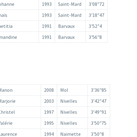
ohanne
1993
Saint-Mard
3'08"72
nais
1993
Saint-Mard
3'18"47
aetitia
1991
Barvaux
3'52"4
mandine
1991
Barvaux
3'56"8
Manon
2008
Mol
3'36"85
Marjorie
2003
Nivelles
3'42"47
Christel
1997
Nivelles
3'49"91
Valérie
1995
Nivelles
3'50"75
Laurence
1994
Naimette
3'50"8