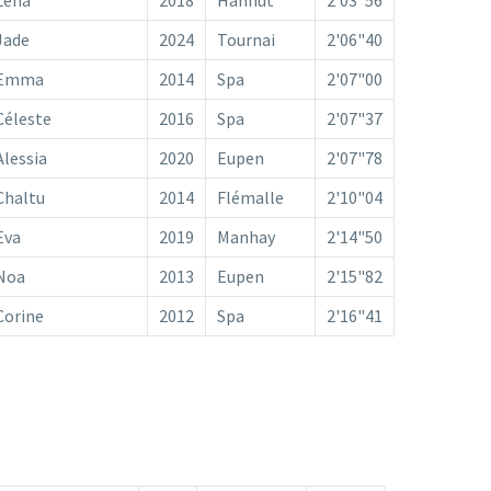
Jade
2024
Tournai
2'06"40
Emma
2014
Spa
2'07"00
Céleste
2016
Spa
2'07"37
Alessia
2020
Eupen
2'07"78
Chaltu
2014
Flémalle
2'10"04
Eva
2019
Manhay
2'14"50
Noa
2013
Eupen
2'15"82
Corine
2012
Spa
2'16"41