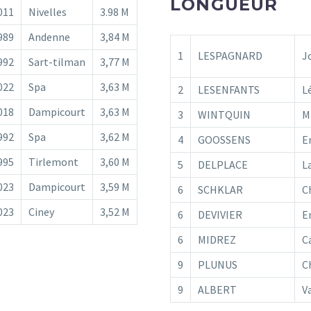
LONGUEUR
011
Nivelles
3.98 M
989
Andenne
3,84 M
1
LESPAGNARD
J
992
Sart-tilman
3,77 M
022
Spa
3,63 M
2
LESENFANTS
L
018
Dampicourt
3,63 M
3
WINTQUIN
M
992
Spa
3,62 M
4
GOOSSENS
E
995
Tirlemont
3,60 M
5
DELPLACE
L
023
Dampicourt
3,59 M
6
SCHKLAR
C
023
Ciney
3,52 M
6
DEVIVIER
E
6
MIDREZ
C
9
PLUNUS
C
9
ALBERT
V