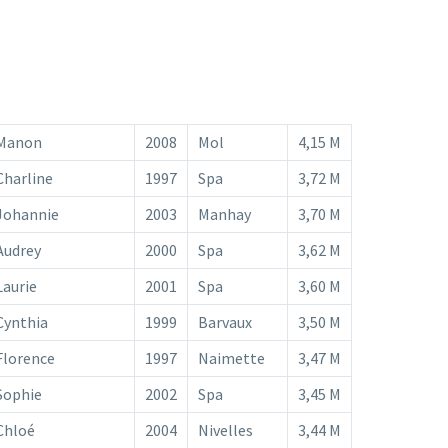
Manon
2008
Mol
4,15 M
Charline
1997
Spa
3,72 M
Johannie
2003
Manhay
3,70 M
Audrey
2000
Spa
3,62 M
Laurie
2001
Spa
3,60 M
Cynthia
1999
Barvaux
3,50 M
Florence
1997
Naimette
3,47 M
Sophie
2002
Spa
3,45 M
Chloé
2004
Nivelles
3,44 M