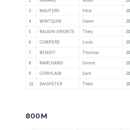
3
WAUTERS
Félix
2
4
WINTQUIN
Owen
2
5
RAUSIN-EMONTS
Théo
2
6
COMPERE
Louis
2
7
BENOIT
Thomas
2
8
MARCHAND
Simon
2
9
CORVILAIN
Sam
2
10
DAUVISTER
Théo
2
800M