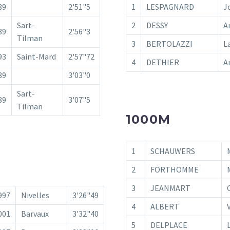
89
2'51"5
1
LESPAGNARD
J
Sart-
2
DESSY
A
89
2'56"3
Tilman
3
BERTOLAZZI
L
93
Saint-Mard
2'57"72
4
DETHIER
A
89
3'03"0
Sart-
89
3'07"5
Tilman
1000M
1
SCHAUWERS
2
FORTHOMME
3
JEANMART
997
Nivelles
3'26"49
4
ALBERT
001
Barvaux
3'32"40
5
DELPLACE