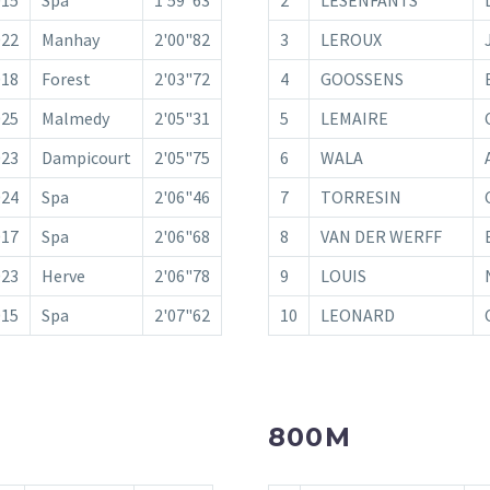
022
Manhay
2'00"82
3
LEROUX
018
Forest
2'03"72
4
GOOSSENS
025
Malmedy
2'05"31
5
LEMAIRE
023
Dampicourt
2'05"75
6
WALA
024
Spa
2'06"46
7
TORRESIN
017
Spa
2'06"68
8
VAN DER WERFF
023
Herve
2'06"78
9
LOUIS
015
Spa
2'07"62
10
LEONARD
800M