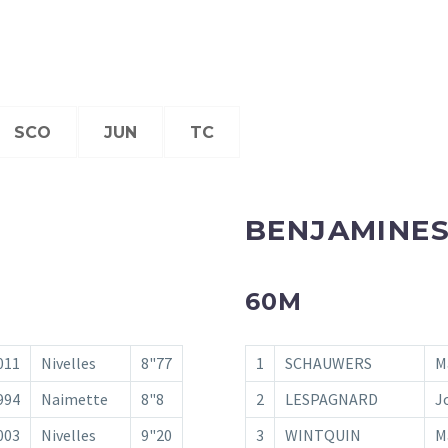
SCO
JUN
TC
BENJAMINE
60M
011
Nivelles
8"77
1
SCHAUWERS
M
994
Naimette
8"8
2
LESPAGNARD
J
003
Nivelles
9"20
3
WINTQUIN
M