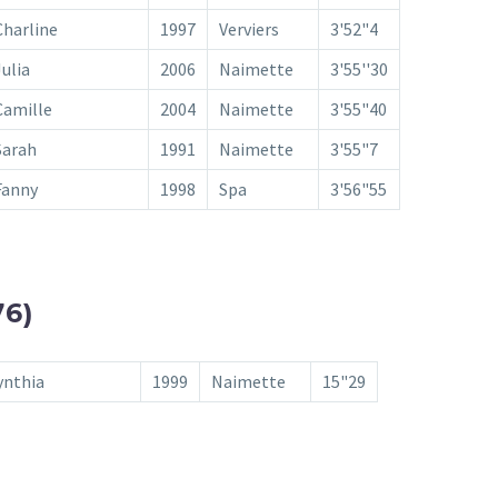
Charline
1997
Verviers
3'52"4
Julia
2006
Naimette
3'55''30
Camille
2004
Naimette
3'55"40
Sarah
1991
Naimette
3'55"7
Fanny
1998
Spa
3'56"55
76)
ynthia
1999
Naimette
15"29