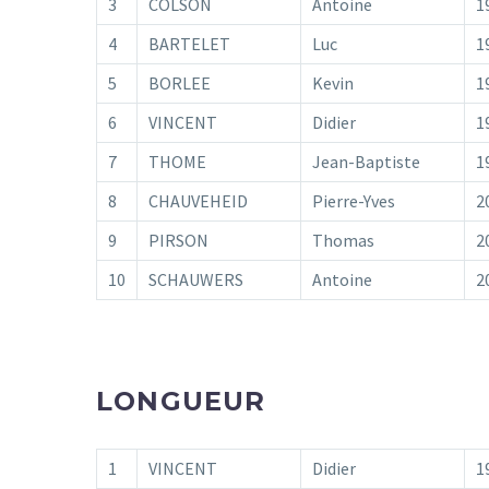
3
COLSON
Antoine
1
4
BARTELET
Luc
1
5
BORLEE
Kevin
1
6
VINCENT
Didier
1
7
THOME
Jean-Baptiste
1
8
CHAUVEHEID
Pierre-Yves
2
9
PIRSON
Thomas
2
10
SCHAUWERS
Antoine
2
LONGUEUR
1
VINCENT
Didier
1