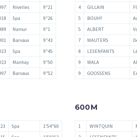
997
Nivelles
9"21
4
GILLAIN
F
018
Spa
9"26
5
BOUHY
A
989
Namur
9"1
5
ALBERT
V
001
Barvaux
9"43
7
WAUTERS
D
023
Spa
9"45
8
LESENFANTS
L
023
Manhay
9"50
9
WALA
A
997
Barvaux
9"52
9
GOOSSENS
E
600M
023
Spa
1'54"60
1
WINTQUIN
015
Spa
1'59"63
2
LESENFANTS