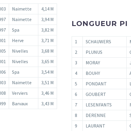
003
Naimette
4,14 M
997
Naimette
3,94 M
LONGUEUR PI
997
Spa
3,82 M
001
Herve
3,71 M
1
SCHAUWERS
005
Nivelles
3,68 M
2
PLUNUS
001
Nivelles
3,65 M
3
MORAY
006
Spa
3,54 M
4
BOUHY
003
Naimette
3,51 M
5
PONDANT
008
Verviers
3,46 M
6
GOUBERT
999
Barvaux
3,43 M
7
LESENFANTS
8
DERENNE
9
LAURANT