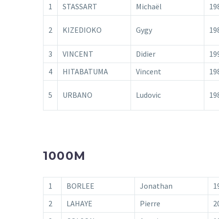
1
STASSART
Michaël
19
2
KIZEDIOKO
Gygy
19
3
VINCENT
Didier
19
4
HITABATUMA
Vincent
19
5
URBANO
Ludovic
19
1000M
1
BORLEE
Jonathan
1
2
LAHAYE
Pierre
2