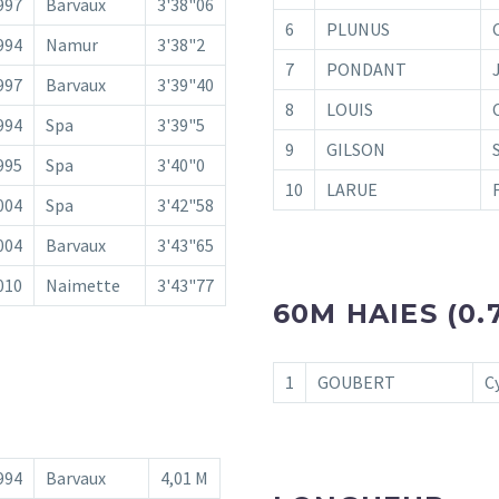
997
Barvaux
3'38"06
6
PLUNUS
994
Namur
3'38"2
7
PONDANT
997
Barvaux
3'39"40
8
LOUIS
994
Spa
3'39"5
9
GILSON
995
Spa
3'40"0
10
LARUE
004
Spa
3'42"58
004
Barvaux
3'43"65
010
Naimette
3'43"77
60M HAIES (0.
1
GOUBERT
C
994
Barvaux
4,01 M