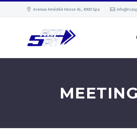
Avenue Amédée Hesse 41, 4900 Spa
info@rcas
MEETING