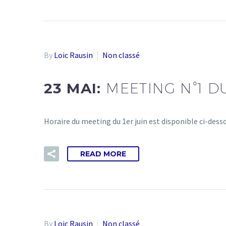
By
Loic Rausin
Non classé
23 MAI:
MEETING N°1 DU
Horaire du meeting du 1er juin est disponible ci-dess
READ MORE
By
Loic Rausin
Non classé