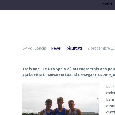
Home
By Pol Loncin
News
Résultats
7 septembre 20
Trois ans ! Le Rca Spa a dû attendre trois ans p
Après Chloé Laurant médaillée d’argent en 2012,
Deuxi
cade
Dans
omni
cent