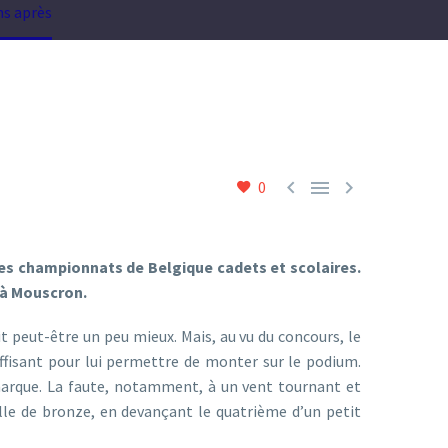
ns après



0
des championnats de Belgique cadets et scolaires.
 à Mouscron.
t peut-être un peu mieux. Mais, au vu du concours, le
ffisant pour lui permettre de monter sur le podium.
 marque. La faute, notamment, à un vent tournant et
e de bronze, en devançant le quatrième d’un petit