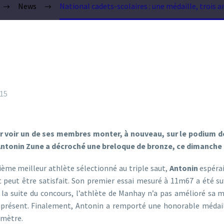
News
National cadets-scolaires : une médaille, trois a
15
our voir un de ses membres monter, à nouveau, sur le podium 
 Antonin Zune a décroché une breloque de bronze, ce dimanche
ème meilleur athlète sélectionné au triple saut,
Antonin
espérai
t peut être satisfait. Son premier essai mesuré à 11m67 a été su
 la suite du concours, l’athlète de Manhay n’a pas amélioré sa
présent. Finalement, Antonin a remporté une honorable médaill
imètre.