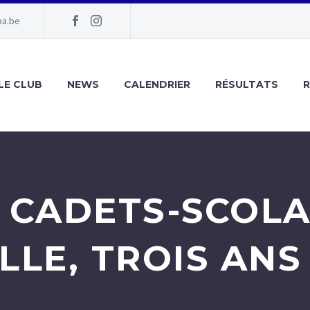
pa.be
LE CLUB
NEWS
CALENDRIER
RÉSULTATS
 CADETS-SCOLAI
LLE, TROIS ANS