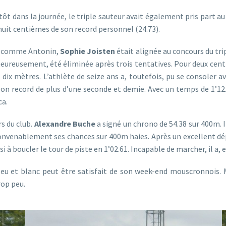
tôt dans la journée, le triple sauteur avait également pris part a
huit centièmes de son record personnel (24.73).
 comme Antonin,
Sophie Joisten
était alignée au concours du tri
eureusement, été éliminée après trois tentatives. Pour deux cen
ix mètres. L’athlète de seize ans a, toutefois, pu se consoler av
son record de plus d’une seconde et demie. Avec un temps de 1’12
ca.
s du club.
Alexandre Buche
a signé un chrono de 54.38 sur 400m. I
onvenablement ses chances sur 400m haies. Après un excellent dépa
 à boucler le tour de piste en 1’02.61. Incapable de marcher, il a, e
leu et blanc peut être satisfait de son week-end mouscronnois. 
rop peu.