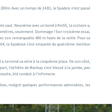
u 200m. Avec un temps de 24.81, le Spadois n’est passé
ple saut. Neuvième avec un bond à 9m55, la scolaire a,
timètres, seulement. Dommage ! Son troisième essai,
ec son remarquable 400 m haies de la veille. Pour sa
.64, la Spadoise s’est emparée du quatrième meilleur
l a terminé sa série à la cinquième place. De son côté,
rt, l’athlète de Manhay s’est blessé à la jambe, peu
nsuite, été conduit à l’infirmerie.
Mais, malgré quelques performances admirables, les