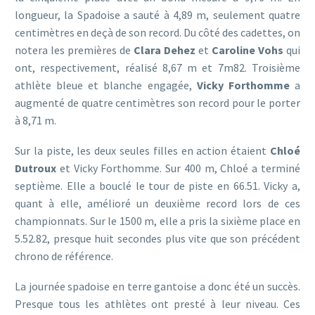
longueur, la Spadoise a sauté à 4,89 m, seulement quatre
centimètres en deçà de son record. Du côté des cadettes, on
notera les premières de
Clara Dehez
et
Caroline Vohs
qui
ont, respectivement, réalisé 8,67 m et 7m82. Troisième
athlète bleue et blanche engagée,
Vicky Forthomme
a
augmenté de quatre centimètres son record pour le porter
à 8,71 m.
Sur la piste, les deux seules filles en action étaient
Chloé
Dutroux
et Vicky Forthomme. Sur 400 m, Chloé a terminé
septième. Elle a bouclé le tour de piste en 66.51. Vicky a,
quant à elle, amélioré un deuxième record lors de ces
championnats. Sur le 1500 m, elle a pris la sixième place en
5.52.82, presque huit secondes plus vite que son précédent
chrono de référence.
La journée spadoise en terre gantoise a donc été un succès.
Presque tous les athlètes ont presté à leur niveau. Ces