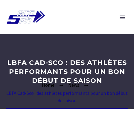
LBFA CAD-SCO : DES ATHLÈTES
PERFORMANTS POUR UN BON
DÉBUT DE SAISON
Home
News
LBFA Cad-Sco : des athlètes performants pour un bon début
de saison