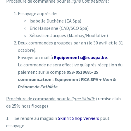
Procédure de commande pour la
ligne Compétitions
:
Essayage auprès de:
Isabelle Duchène (EA Spa)
Eric Hansenne (CAD/SCO Spa)
Sébastien Jacques (Manhay/Houffalize)
Deux commandes groupées par an (le 30 avril et le 31
octobre).
Envoyer un mail à
Equipements@rcaspa.be
.
La commande ne sera effective qu’après réception du
paiement sur le compte
953-0519685-25
communication : Equipement RCA SPA +
Nom &
Prénom de l’athlète
Procédure de commande pour la
ligne Skinfit
:
(remise club
de 25% hors flocage)
1. Se rendre au magasin
Skinfit Shop Verviers
pout
essayage