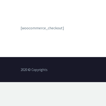
[woocommerce_checkout]
2020 © Copyrights