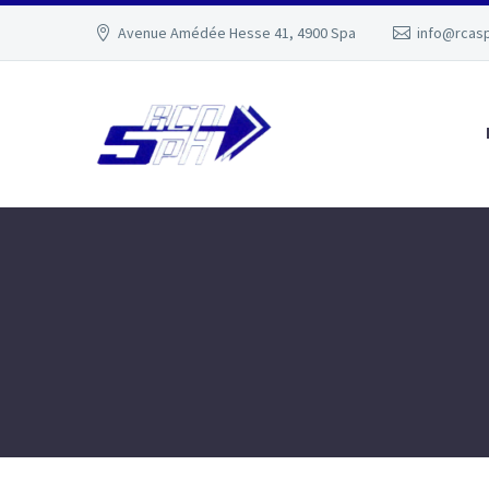
Avenue Amédée Hesse 41, 4900 Spa
info@rcas