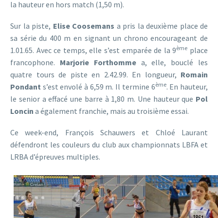
la hauteur en hors match (1,50 m).
Sur la piste,
Elise Coosemans
a pris la deuxième place de
sa série du 400 m en signant un chrono encourageant de
ème
1.01.65. Avec ce temps, elle s’est emparée de la 9
place
francophone.
Marjorie Forthomme
a, elle, bouclé les
quatre tours de piste en 2.42.99. En longueur,
Romain
ème
Pondant
s’est envolé à 6,59 m. Il termine 6
. En hauteur,
le senior a effacé une barre à 1,80 m. Une hauteur que
Pol
Loncin
a également franchie, mais au troisième essai.
Ce week-end, François Schauwers et Chloé Laurant
défendront les couleurs du club aux championnats LBFA et
LRBA d’épreuves multiples.