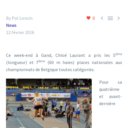



By Pol Loncin
0
News
22 février 2016
ème
Ce week-end à Gand, Chloé Laurant a pris les 5
ème
(longueur) et 7
(60 m haies) places nationales aux
championnats de Belgique toutes catégories.
Pour sa
quatrième
et avant-
dernière